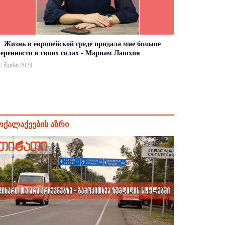
Жизнь в европейской среде придала мне больше
веренности в своих силах - Мариам Лашхия
 / მაისი 2024
ოქალაქეების აზრი