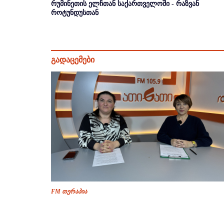
რუმინეთის ელჩთან საქართველოში - რაზვან
როტუნდუსთან
გადაცემები
FM თერაპია