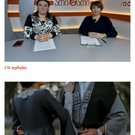
FM თერაპია