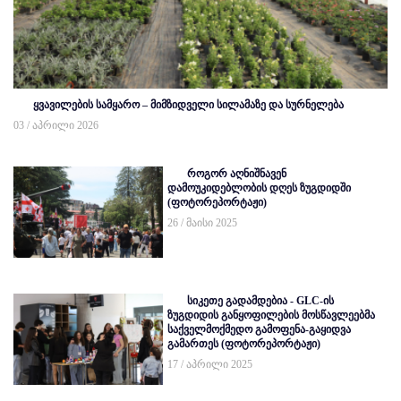
ყვავილების სამყარო – მიმზიდველი სილამაზე და სურნელება
03 / აპრილი 2026
როგორ აღნიშნავენ
დამოუკიდებლობის დღეს ზუგდიდში
(ფოტორეპორტაჟი)
26 / მაისი 2025
სიკეთე გადამდებია - GLC-ის
ზუგდიდის განყოფილების მოსწავლეებმა
საქველმოქმედო გამოფენა-გაყიდვა
გამართეს (ფოტორეპორტაჟი)
17 / აპრილი 2025