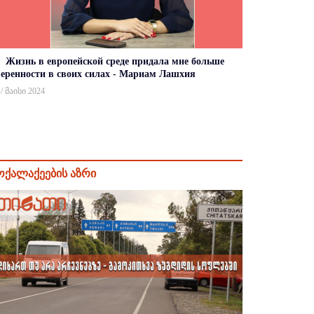
Жизнь в европейской среде придала мне больше
веренности в своих силах - Мариам Лашхия
 / მაისი 2024
ოქალაქეების აზრი