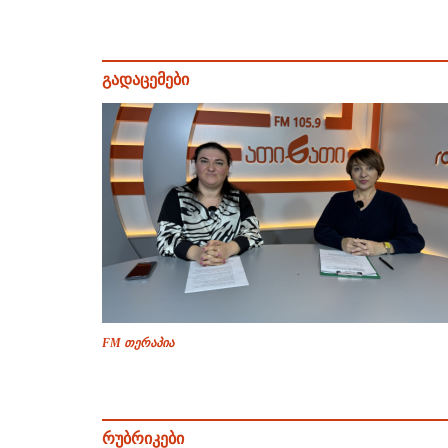
გადაცემები
FM თერაპია
რუბრიკები