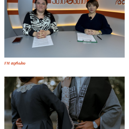
FM თერაპია