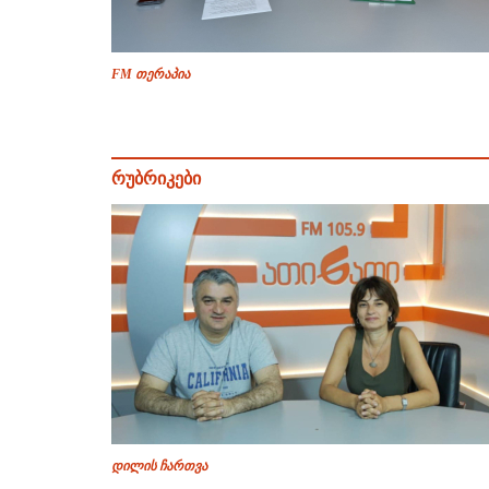
FM თერაპია
რუბრიკები
დილის ჩართვა