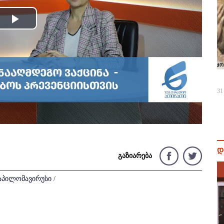
Play
Video
31
დ
გაზიარება
აპილომავირუსი
/