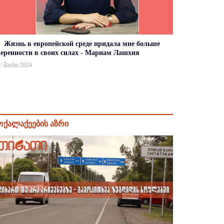
Жизнь в европейской среде придала мне больше
веренности в своих силах - Мариам Лашхия
 / მაისი 2024
ოქალაქეების აზრი