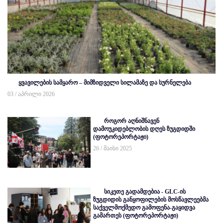
ყვავილების სამყარო – მიმზიდველი სილამაზე და სურნელება
03 / აპრილი 2026
როგორ აღნიშნავენ
დამოუკიდებლობის დღეს ზუგდიდში
(ფოტორეპორტაჟი)
26 / მაისი 2025
სიკეთე გადამდებია - GLC-ის
ზუგდიდის განყოფილების მოსწავლეებმა
საქველმოქმედო გამოფენა-გაყიდვა
გამართეს (ფოტორეპორტაჟი)