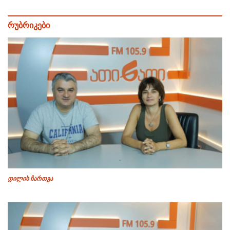
რუბრიკები
დილის ჩართვა