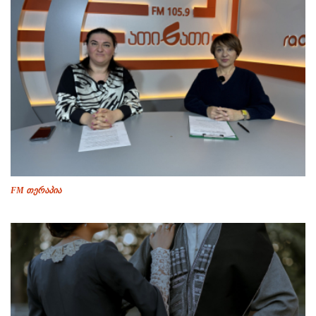
FM თერაპია