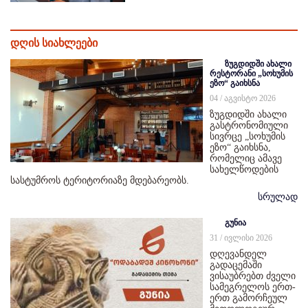
დღის სიახლეები
ზუგდიდში ახალი
რესტორანი „სოხუმის
ეზო“ გაიხსნა
04 / აგვისტო 2026
ზუგდიდში ახალი
გასტრონომიული
სივრცე „სოხუმის
ეზო“ გაიხსნა,
რომელიც ამავე
სახელწოდების
სასტუმროს ტერიტორიაზე მდებარეობს.
სრულად
გუნია
31 / ივლისი 2026
დღევანდელ
გადაცემაში
ვისაუბრებთ ძველი
სამეგრელოს ერთ-
ერთ გამორჩეულ