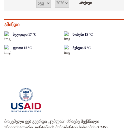
ამინდი
ზუგდიდი
17
°C
სოხუმი
15
°C
ფოთი
15
°C
მესტია
5
°C
მოცემული ვებ გვერდი „ჯუმლას" ძრავზე შექმნილი
უნივერსალური კონტენტის მენეჯმენტის სისტემის (CMS)