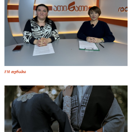
FM თერაპია