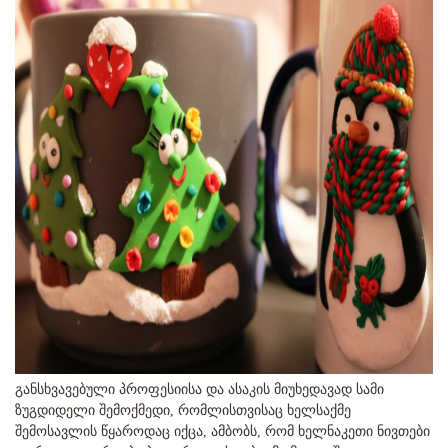
განსხვავებული პროფესიისა და ასაკის მიუხედავად სამი
ზუგდიდელი შემოქმედი, რომლისთვისაც ხელსაქმე
შემოსავლის წყაროდაც იქცა, ამბობს, რომ ხელნაკეთი ნივთები