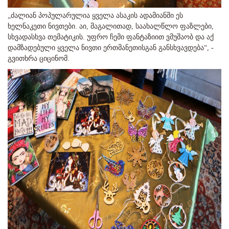
„ძალიან პოპულარულია ყველა ასაკის ადამიანში ეს
ხელნაკეთი ნივთები. აი, მაგალითად, საახალწლო ფაზლები,
სხვადასხვა თემატიკის. უფრო ჩემი ფანტაზიით ვმუშაობ და აქ
დამზადებული ყველა ნივთი ერთმანეთისგან განსხვავდება“, -
გვითხრა ციცინომ.