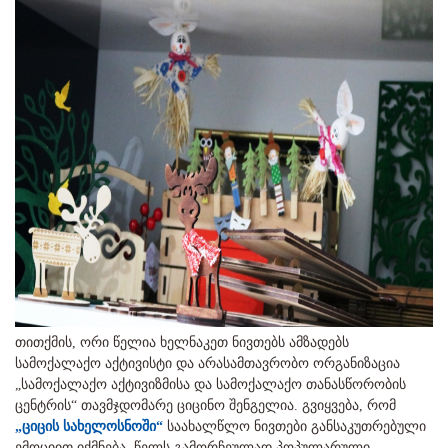
თითქმის, ორი წელია ხელნაკეთ ნივთებს ამზადებს
სამოქალაქო აქტივისტი და არასამთავრობო ორგანიზაცია
„სამოქალაქო აქტივიზმისა და სამოქალაქო თანასწორობის
ცენტრის“ თავმჯდომარე ციცინო შენგელია. გვიყვება, რომ
„ციცის სახელოსნოში“
საახალწლო ნივთები განსაკუთრებული
ემოციით იქმნება. წელს გამორჩეულად პოპულარული