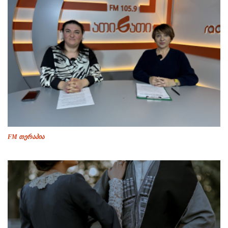
FM თერაპია