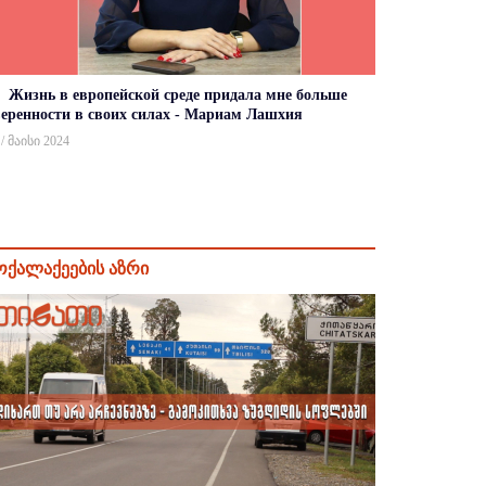
Жизнь в европейской среде придала мне больше
веренности в своих силах - Мариам Лашхия
 / მაისი 2024
ოქალაქეების აზრი