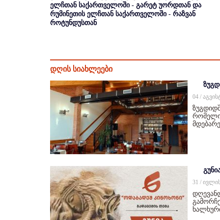
ელჩთან საქართველოში - გარეტ უორდთან და
რუმინეთის ელჩთან საქართველოში - რაზვან
როტუნდუსთან
დღის სიახლეები
ზუგდ
04 / აგვი
ზუგდიდშ
რომელიც
მდებარე
გუნი
31 / ივლი
დღევან
გამორჩე
ხალხურ