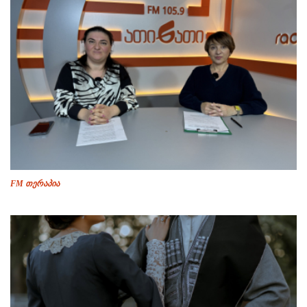
FM თერაპია