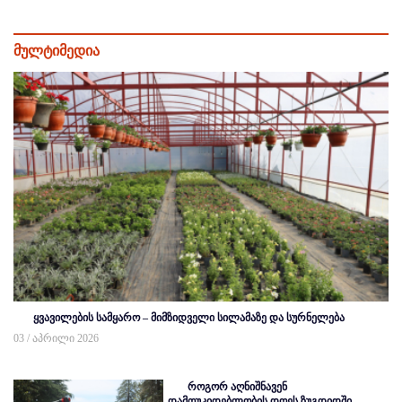
მულტიმედია
ყვავილების სამყარო – მიმზიდველი სილამაზე და სურნელება
03 / აპრილი 2026
როგორ აღნიშნავენ
დამოუკიდებლობის დღეს ზუგდიდში