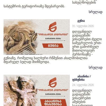
სახელწოდების
სასტუმროს ტერიტორიაზე მდებარეობს.
სრულად
გუნია
31 / ივლისი 2026
დღევანდელ
გადაცემაში
ვისაუბრებთ ძველი
სამეგრელოს ერთ-
ერთ გამორჩეულ
მითოლოგიურ
პერსონაჟზე -
გუნიაზე, რომელიც ხალხური რწმენით ახალშობილთა
მფარველ სულად მიიჩნეოდა.
სრულად
აბაანიხა //
ფსხუნიხა
24 / ივლისი 2026
დღევანდელ
გადაცემაში
ვისაუბრებთ
აშუბების
საგვარეულო