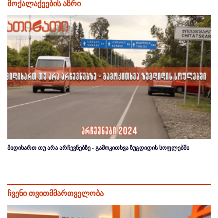
მოქალაქეების აზრი
მიდიხართ თუ არა არჩევნებზე - გამოკითხვა ზუგდიდის სოფლებში
ჩვენი თვითმმართველობა