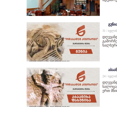
გუნი
31 / ივლი
დღევან
გამორჩე
ხალხურ
აბაან
24 / ივლი
დღევანდ
სალოცავ
ერთ მნ