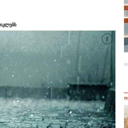
აიკლებს
18
ო