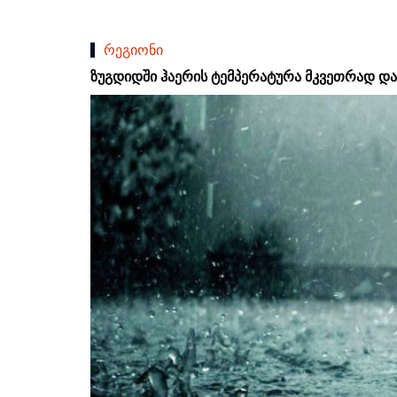
რეგიონი
ზუგდიდში ჰაერის ტემპერატურა მკვეთრად დ