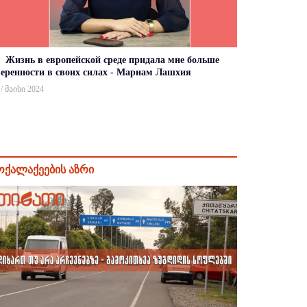
Жизнь в европейской среде придала мне больше
веренности в своих силах - Мариам Лашхия
 / მაისი 2024
ოქალაქეების აზრი