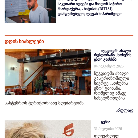
საკუთარი იდეები და მიიღონ საჭირო
მხარდაჭერა, - ბიტისის (BITISI)
დამფუძნებელი, ლევან ნიპარიშვილი
დღის სიახლეები
ზუგდიდში ახალი
რესტორანი „სოხუმის
ეზო“ გაიხსნა
04 / აგვისტო 2026
ზუგდიდში ახალი
გასტრონომიული
სივრცე „სოხუმის
ეზო“ გაიხსნა,
რომელიც ამავე
სახელწოდების
სასტუმროს ტერიტორიაზე მდებარეობს.
სრულად
გუნია
31 / ივლისი 2026
დღევანდელ