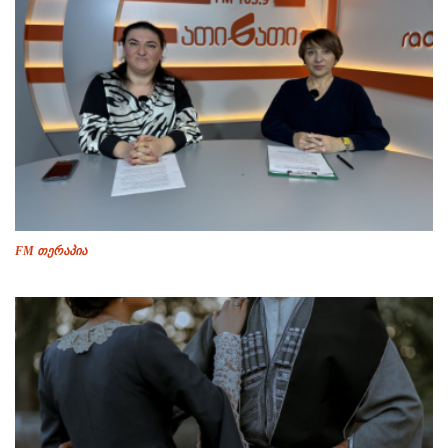
FM თერაპია