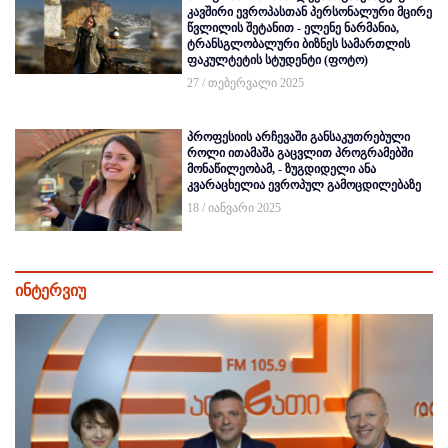
კავშირი ევროპასთან პერსონალური მცირე
წვლილის შეტანით - ელენე ნარმანია,
ტრანსგლობალური ბიზნეს სამართლის
ფაკულტეტის სტუდენტი (ფოტო)
27 / თებერვალი 2025
პროფესიის არჩევაში განსაკუთრებული
როლი ითამაშა გაცვლით პროგრამებში
მონაწილეობამ, - ზუგდიდელი ანა
კვარაცხელია ევროპულ გამოცდილებაზე
18 / იანვარი 2025
ინტერვიუ