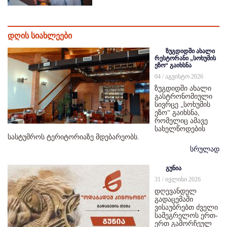
დღის სიახლეები
ზუგდიდში ახალი
რესტორანი „სოხუმის
ეზო“ გაიხსნა
04 / აგვისტო 2026
ზუგდიდში ახალი
გასტრონომიული
სივრცე „სოხუმის
ეზო“ გაიხსნა,
რომელიც ამავე
სახელწოდების
სასტუმროს ტერიტორიაზე მდებარეობს.
სრულად
გუნია
31 / ივლისი 2026
დღევანდელ
გადაცემაში
ვისაუბრებთ ძველი
სამეგრელოს ერთ-
ერთ გამორჩეულ