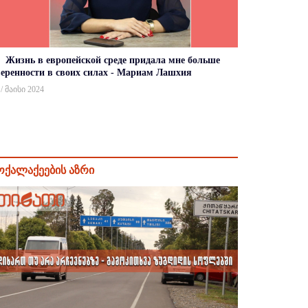
Жизнь в европейской среде придала мне больше
веренности в своих силах - Мариам Лашхия
 / მაისი 2024
ოქალაქეების აზრი