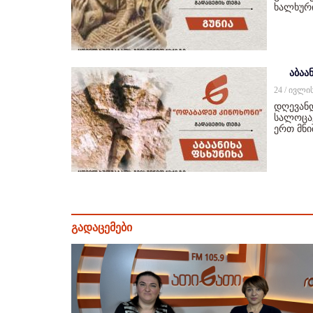
ხალხურ
აბაან
24 / ივლი
დღევანდ
სალოცავ
ერთ მნ
გადაცემები