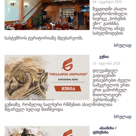
04 / აგვისტო 2026
ზუგდიდში ახალი
გასტრონომიული
სივრცე „სოხუმის
ეზო“ გაიხსნა,
რომელიც ამავე
სახელწოდების
სასტუმროს ტერიტორიაზე მდებარეობს.
სრულად
გუნია
31 / ივლისი 2026
დღევანდელ
გადაცემაში
ვისაუბრებთ ძველი
სამეგრელოს ერთ-
ერთ გამორჩეულ
მითოლოგიურ
პერსონაჟზე -
გუნიაზე, რომელიც ხალხური რწმენით ახალშობილთა
მფარველ სულად მიიჩნეოდა.
სრულად
აბაანიხა //
ფსხუნიხა