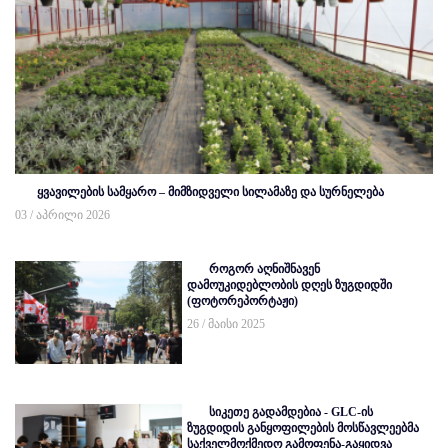
ყვავილების სამყარო – მიმზიდველი სილამაზე და სურნელება
03 / აპრილი 2026
როგორ აღნიშნავენ
დამოუკიდებლობის დღეს ზუგდიდში
(ფოტორეპორტაჟი)
26 / მაისი 2025
სიკეთე გადამდებია - GLC-ის
ზუგდიდის განყოფილების მოსწავლეებმა
საქველმოქმედო გამოფენა-გაყიდვა