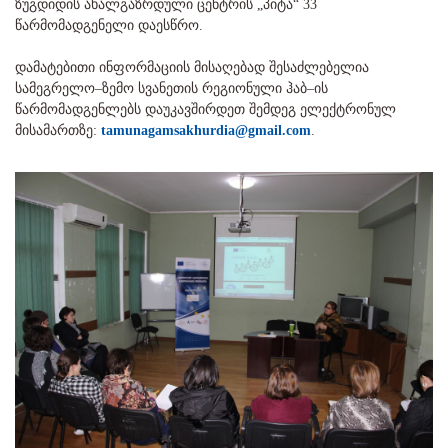
ზუგდიდის ახალგაზრდული ცენტრის „პიტა“ 33
წარმომადგენელი დაესწრო.
დამატებითი ინფორმაციის მისაღებად შესაძლებელია
სამეგრელო–ზემო სვანეთის რეგიონული ჰაბ–ის
წარმომადგენლებს დაუკავშირდეთ შემდეგ ელექტრონულ
მისამართზე:
tamunagamsakhurdia@gmail.com
.