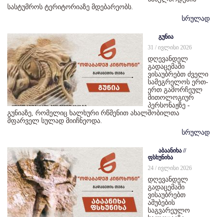
სასტუმროს ტერიტორიაზე მდებარეობს.
სრულად
გუნია
31 / ივლისი 2026
დღევანდელ
გადაცემაში
ვისაუბრებთ ძველი
სამეგრელოს ერთ-
ერთ გამორჩეულ
მითოლოგიურ
პერსონაჟზე -
გუნიაზე, რომელიც ხალხური რწმენით ახალშობილთა
მფარველ სულად მიიჩნეოდა.
სრულად
აბაანიხა //
ფსხუნიხა
24 / ივლისი 2026
დღევანდელ
გადაცემაში
ვისაუბრებთ
აშუბების
საგვარეულო