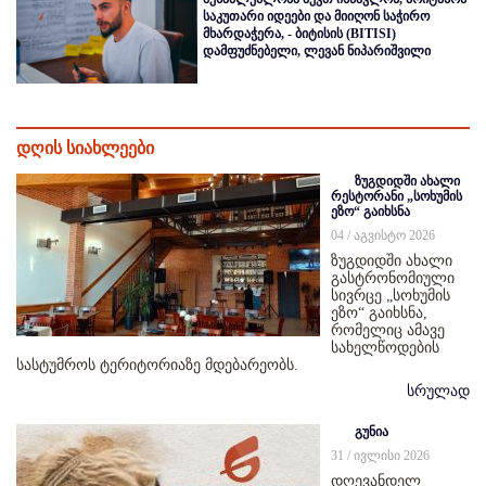
საკუთარი იდეები და მიიღონ საჭირო
მხარდაჭერა, - ბიტისის (BITISI)
დამფუძნებელი, ლევან ნიპარიშვილი
დღის სიახლეები
ზუგდიდში ახალი
რესტორანი „სოხუმის
ეზო“ გაიხსნა
04 / აგვისტო 2026
ზუგდიდში ახალი
გასტრონომიული
სივრცე „სოხუმის
ეზო“ გაიხსნა,
რომელიც ამავე
სახელწოდების
სასტუმროს ტერიტორიაზე მდებარეობს.
სრულად
გუნია
31 / ივლისი 2026
დღევანდელ