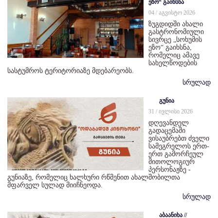
ეზო“ გაიხსნა
04 / აგვისტო 2026
ზუგდიდში ახალი
გასტრონომიული
სივრცე „სოხუმის
ეზო“ გაიხსნა,
რომელიც ამავე
სახელწოდების
სასტუმროს ტერიტორიაზე მდებარეობს.
სრულად
გუნია
31 / ივლისი 2026
დღევანდელ
გადაცემაში
ვისაუბრებთ ძველი
სამეგრელოს ერთ-
ერთ გამორჩეულ
მითოლოგიურ
პერსონაჟზე -
გუნიაზე, რომელიც ხალხური რწმენით ახალშობილთა
მფარველ სულად მიიჩნეოდა.
სრულად
აბაანიხა //