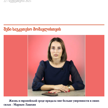
22 / სექტემბერი 2025
შენი საუკეთესო მომავლისთვის
Жизнь в европейской среде придала мне больше уверенности в своих
силах - Мариам Лашхия