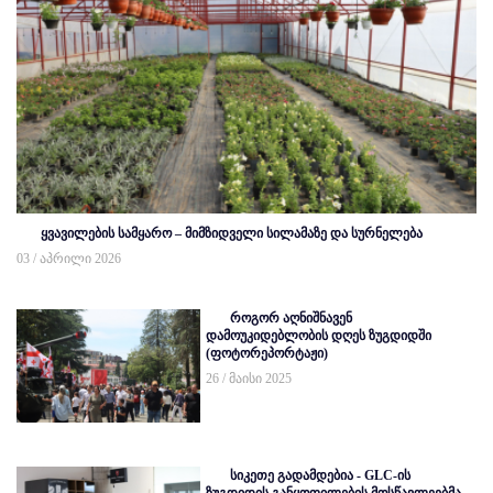
ყვავილების სამყარო – მიმზიდველი სილამაზე და სურნელება
03 / აპრილი 2026
როგორ აღნიშნავენ
დამოუკიდებლობის დღეს ზუგდიდში
(ფოტორეპორტაჟი)
26 / მაისი 2025
სიკეთე გადამდებია - GLC-ის
ზუგდიდის განყოფილების მოსწავლეებმა