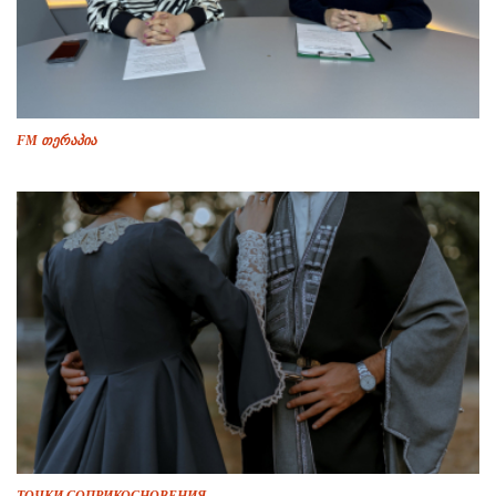
FM თერაპია