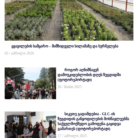
ყვავილების სამყარო – მიმზიდველი სილამაზე და სურნელება
03 / აპრილი 2026
როგორ აღნიშნავენ
დამოუკიდებლობის დღეს ზუგდიდში
(ფოტორეპორტაჟი)
26 / მაისი 2025
სიკეთე გადამდებია - GLC-ის
ზუგდიდის განყოფილების მოსწავლეებმა
საქველმოქმედო გამოფენა-გაყიდვა
გამართეს (ფოტორეპორტაჟი)
17 / აპრილი 2025