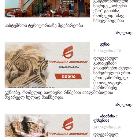
გასტრონომიული
სივრცე „სოხუმის
ეზო“ გაიხსნა,
რომელიც ამავე
სახელწოდების
სასტუმროს ტერიტორიაზე მდებარეობს.
სრულად
გუნია
31 / ივლისი 2026
დღევანდელ
გადაცემაში
ვისაუბრებთ ძველი
სამეგრელოს ერთ-
ერთ გამორჩეულ
მითოლოგიურ
პერსონაჟზე -
გუნიაზე, რომელიც ხალხური რწმენით ახალშობილთა
მფარველ სულად მიიჩნეოდა.
სრულად
აბაანიხა //
ფსხუნიხა
24 / ივლისი 2026
დღევანდელ