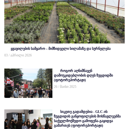
ყვავილების სამყარო – მიმზიდველი სილამაზე და სურნელება
03 / აპრილი 2026
როგორ აღნიშნავენ
დამოუკიდებლობის დღეს ზუგდიდში
(ფოტორეპორტაჟი)
26 / მაისი 2025
სიკეთე გადამდებია - GLC-ის
ზუგდიდის განყოფილების მოსწავლეებმა
საქველმოქმედო გამოფენა-გაყიდვა
გამართეს (ფოტორეპორტაჟი)