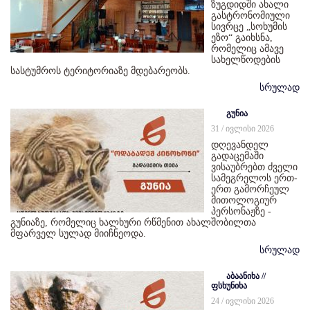
ზუგდიდში ახალი
გასტრონომიული
სივრცე „სოხუმის
ეზო“ გაიხსნა,
რომელიც ამავე
სახელწოდების
სასტუმროს ტერიტორიაზე მდებარეობს.
სრულად
გუნია
31 / ივლისი 2026
დღევანდელ
გადაცემაში
ვისაუბრებთ ძველი
სამეგრელოს ერთ-
ერთ გამორჩეულ
მითოლოგიურ
პერსონაჟზე -
გუნიაზე, რომელიც ხალხური რწმენით ახალშობილთა
მფარველ სულად მიიჩნეოდა.
სრულად
აბაანიხა //
ფსხუნიხა
24 / ივლისი 2026