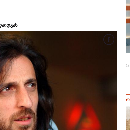
 დაიდგას
18
ო