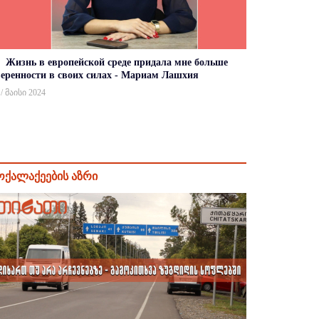
Жизнь в европейской среде придала мне больше
веренности в своих силах - Мариам Лашхия
 / მაისი 2024
ოქალაქეების აზრი