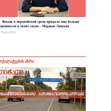
Жизнь в европейской среде придала мне больше
веренности в своих силах - Мариам Лашхия
 / მაისი 2024
ოქალაქეების აზრი