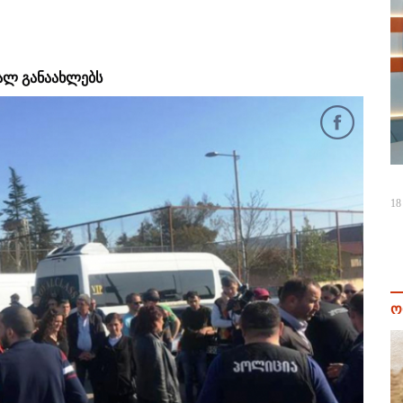
ვალ განაახლებს
18
ო