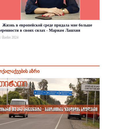
Жизнь в европейской среде придала мне больше
веренности в своих силах - Мариам Лашхия
 / მაისი 2024
ოქალაქეების აზრი