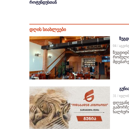
როტუნდუსთან
დღის სიახლეები
ზუგდ
04 / აგვი
ზუგდიდშ
რომელიც
მდებარე
გუნი
31 / ივლი
დღევან
გამორჩე
ხალხურ