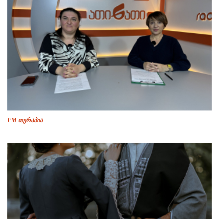
FM თერაპია