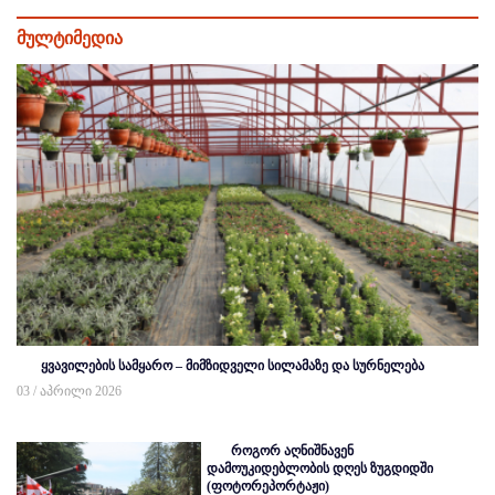
მულტიმედია
ყვავილების სამყარო – მიმზიდველი სილამაზე და სურნელება
03 / აპრილი 2026
როგორ აღნიშნავენ
დამოუკიდებლობის დღეს ზუგდიდში
(ფოტორეპორტაჟი)