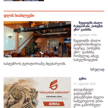
დღის სიახლეები
ზუგდიდში ახალი
რესტორანი „სოხუმის
ეზო“ გაიხსნა
04 / აგვისტო 2026
ზუგდიდში ახალი
გასტრონომიული
სივრცე „სოხუმის
ეზო“ გაიხსნა,
რომელიც ამავე
სახელწოდების
სასტუმროს ტერიტორიაზე მდებარეობს.
სრულად
გუნია
31 / ივლისი 2026
დღევანდელ
გადაცემაში
ვისაუბრებთ ძველი
სამეგრელოს ერთ-
ერთ გამორჩეულ