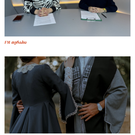
FM თერაპია