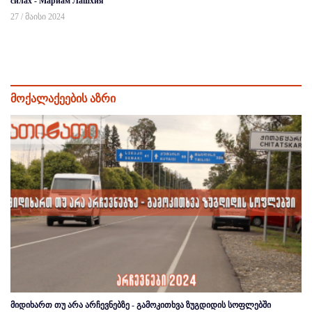
силах - Мариам Лашхия
27 / მაისი 2024
მოქალაქეების აზრი
მიდიხართ თუ არა არჩევნებზე - გამოკითხვა ზუგდიდის სოფლებში