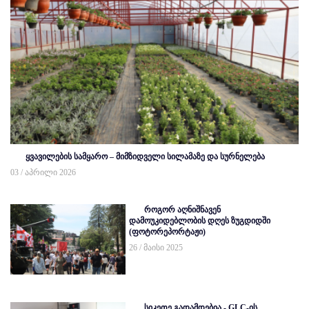
ყვავილების სამყარო – მიმზიდველი სილამაზე და სურნელება
03 / აპრილი 2026
როგორ აღნიშნავენ
დამოუკიდებლობის დღეს ზუგდიდში
(ფოტორეპორტაჟი)
26 / მაისი 2025
სიკეთე გადამდებია - GLC-ის