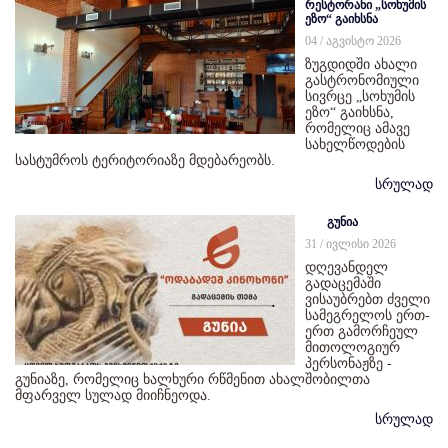
რესტორანი „სოხუმის
ეზო“ გაიხსნა
04 / აგვისტო 2026
ზუგდიდში ახალი
გასტრონომიული
სივრცე „სოხუმის
ეზო“ გაიხსნა,
რომელიც ამავე
სახელწოდების
სასტუმროს ტერიტორიაზე მდებარეობს.
სრულად
გუნია
31 / ივლისი 2026
დღევანდელ
გადაცემაში
ვისაუბრებთ ძველი
სამეგრელოს ერთ-
ერთ გამორჩეულ
მითოლოგიურ
პერსონაჟზე -
გუნიაზე, რომელიც ხალხური რწმენით ახალშობილთა
მფარველ სულად მიიჩნეოდა.
სრულად