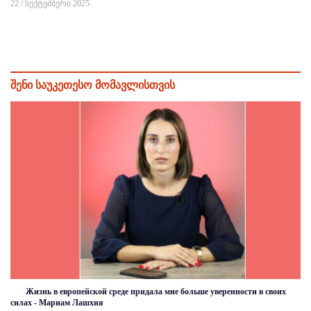
22 / სექტემბერი 2025
შენი საუკეთესო მომავლისთვის
Жизнь в европейской среде придала мне больше уверенности в своих
силах - Мариам Лашхия