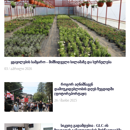
ყვავილების სამყარო – მიმზიდველი სილამაზე და სურნელება
03 / აპრილი 2026
როგორ აღნიშნავენ
დამოუკიდებლობის დღეს ზუგდიდში
(ფოტორეპორტაჟი)
26 / მაისი 2025
სიკეთე გადამდებია - GLC-ის