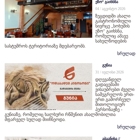
ეზო“ გაიხსნა
04 / აგვისტო 2026
ზუგდიდში ახალი
გასტრონომიული
სივრცე „სოხუმის
ეზო“ გაიხსნა,
რომელიც ამავე
სახელწოდების
სასტუმროს ტერიტორიაზე მდებარეობს.
სრულად
გუნია
31 / ივლისი 2026
დღევანდელ
გადაცემაში
ვისაუბრებთ ძველი
სამეგრელოს ერთ-
ერთ გამორჩეულ
მითოლოგიურ
პერსონაჟზე -
გუნიაზე, რომელიც ხალხური რწმენით ახალშობილთა
მფარველ სულად მიიჩნეოდა.
სრულად
აბაანიხა //