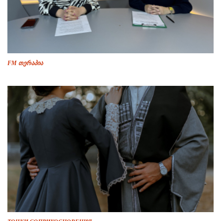
FM თერაპია