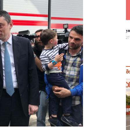
у
27
მ