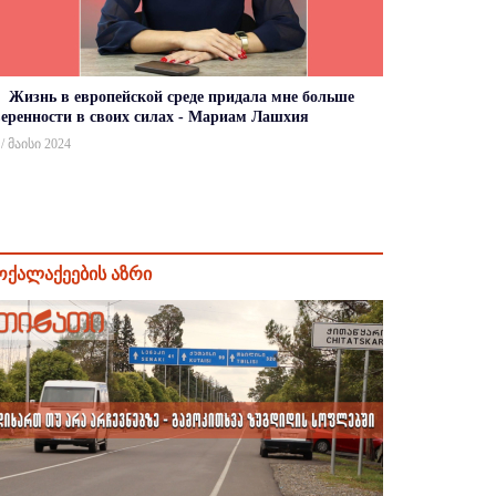
Жизнь в европейской среде придала мне больше
веренности в своих силах - Мариам Лашхия
 / მაისი 2024
ოქალაქეების აზრი