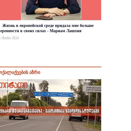
Жизнь в европейской среде придала мне больше
веренности в своих силах - Мариам Лашхия
 / მაისი 2024
ოქალაქეების აზრი