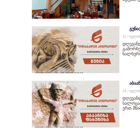
გუნი
31 / ივლი
დღევან
გამორჩე
ხალხურ
აბაან
24 / ივლი
დღევანდ
სალოცავ
ერთ მნ