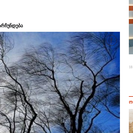
არჩუნდება
18
ო