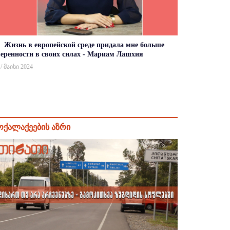
Жизнь в европейской среде придала мне больше
веренности в своих силах - Мариам Лашхия
 / მაისი 2024
ოქალაქეების აზრი