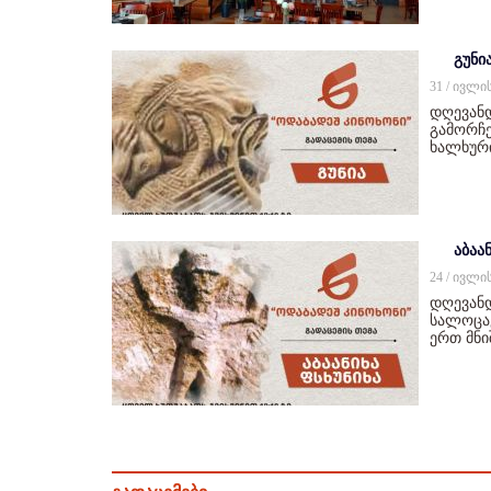
გუნი
31 / ივლი
დღევან
გამორჩე
ხალხურ
აბაან
24 / ივლი
დღევანდ
სალოცავ
ერთ მნ