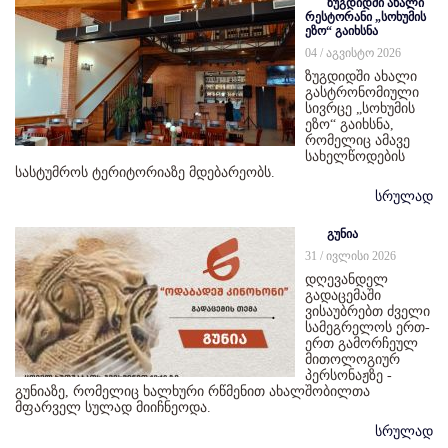
ზუგდიდში ახალი
რესტორანი „სოხუმის
ეზო“ გაიხსნა
04 / აგვისტო 2026
ზუგდიდში ახალი
გასტრონომიული
სივრცე „სოხუმის
ეზო“ გაიხსნა,
რომელიც ამავე
სახელწოდების
სასტუმროს ტერიტორიაზე მდებარეობს.
სრულად
გუნია
31 / ივლისი 2026
დღევანდელ
გადაცემაში
ვისაუბრებთ ძველი
სამეგრელოს ერთ-
ერთ გამორჩეულ
მითოლოგიურ
პერსონაჟზე -
გუნიაზე, რომელიც ხალხური რწმენით ახალშობილთა
მფარველ სულად მიიჩნეოდა.
სრულად