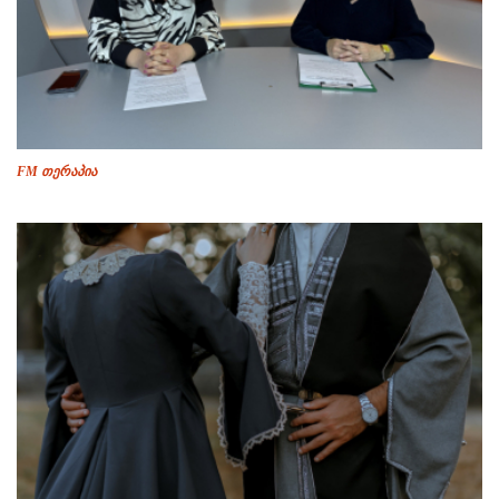
FM თერაპია