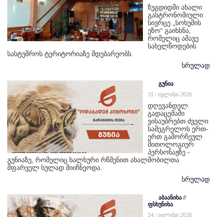
ზუგდიდში ახალი
გასტრონომიული
სივრცე „სოხუმის
ეზო“ გაიხსნა,
რომელიც ამავე
სახელწოდების
სასტუმროს ტერიტორიაზე მდებარეობს.
სრულად
გუნია
31 / ივლისი 2026
დღევანდელ
გადაცემაში
ვისაუბრებთ ძველი
სამეგრელოს ერთ-
ერთ გამორჩეულ
მითოლოგიურ
პერსონაჟზე -
გუნიაზე, რომელიც ხალხური რწმენით ახალშობილთა
მფარველ სულად მიიჩნეოდა.
სრულად
აბაანიხა //
ფსხუნიხა
24 / ივლისი 2026