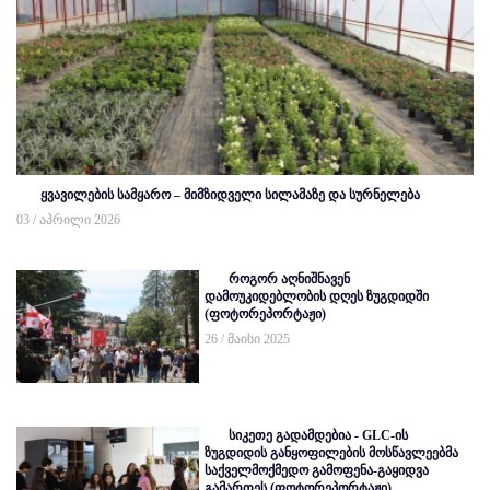
ყვავილების სამყარო – მიმზიდველი სილამაზე და სურნელება
03 / აპრილი 2026
როგორ აღნიშნავენ
დამოუკიდებლობის დღეს ზუგდიდში
(ფოტორეპორტაჟი)
26 / მაისი 2025
სიკეთე გადამდებია - GLC-ის
ზუგდიდის განყოფილების მოსწავლეებმა
საქველმოქმედო გამოფენა-გაყიდვა
გამართეს (ფოტორეპორტაჟი)