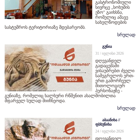
გასტრონომიული
სივრცე „სოხუმის
ეზო“ გაიხსნა,
რომელიც ამავე
სახელწოდების
სასტუმროს ტერიტორიაზე მდებარეობს.
სრულად
გუნია
31 / ივლისი 2026
დღევანდელ
გადაცემაში
ვისაუბრებთ ძველი
სამეგრელოს ერთ-
ერთ გამორჩეულ
მითოლოგიურ
პერსონაჟზე -
გუნიაზე, რომელიც ხალხური რწმენით ახალშობილთა
მფარველ სულად მიიჩნეოდა.
სრულად
აბაანიხა //
ფსხუნიხა
24 / ივლისი 2026
დღევანდელ