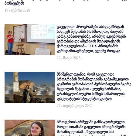
მონაცემებს
10 / ივნისი 2026
გაცვლითი პროგრამები ახალგაზრდას
აძლევს წვდომას არამხოლოდ ძალიან
კარგ განათლებაზე, არამედ აკავშირებს
ევროპისა და ამერიკის მოქალაქეებს
ქართველებთან - FLEX პროგრამის
კურსდამთავრებული, ელენე როგავა
12 / მაისი 2025
მნიშვნელოვანია, რომ გაცვლითი
პროგრამის მონაწილეებმა განვამტკიცოთ
კავშირი ევროპასთან პერსონალური მცირე
წვლილის შეტანით - ელენე ნარმანია,
ტრანსგლობალური ბიზნეს სამართლის
ფაკულტეტის სტუდენტი (ფოტო)
27 / თებერვალი 2025
პროფესიის არჩევაში განსაკუთრებული
როლი ითამაშა გაცვლით პროგრამებში
მონაწილეობამ, - ზუგდიდელი ანა