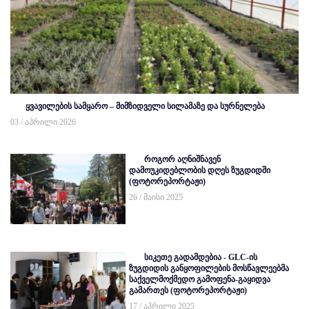
ყვავილების სამყარო – მიმზიდველი სილამაზე და სურნელება
03 / აპრილი 2026
როგორ აღნიშნავენ
დამოუკიდებლობის დღეს ზუგდიდში
(ფოტორეპორტაჟი)
26 / მაისი 2025
სიკეთე გადამდებია - GLC-ის
ზუგდიდის განყოფილების მოსწავლეებმა
საქველმოქმედო გამოფენა-გაყიდვა
გამართეს (ფოტორეპორტაჟი)
17 / აპრილი 2025