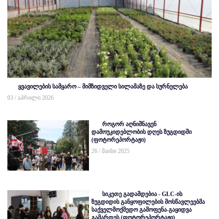
ყვავილების სამყარო – მიმზიდველი სილამაზე და სურნელება
03 / აპრილი 2026
როგორ აღნიშნავენ
დამოუკიდებლობის დღეს ზუგდიდში
(ფოტორეპორტაჟი)
26 / მაისი 2025
სიკეთე გადამდებია - GLC-ის
ზუგდიდის განყოფილების მოსწავლეებმა
საქველმოქმედო გამოფენა-გაყიდვა
გამართეს (ფოტორეპორტაჟი)