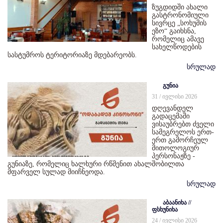
ზუგდიდში ახალი
გასტრონომიული
სივრცე „სოხუმის
ეზო“ გაიხსნა,
რომელიც ამავე
სახელწოდების
სასტუმროს ტერიტორიაზე მდებარეობს.
სრულად
გუნია
31 / ივლისი 2026
დღევანდელ
გადაცემაში
ვისაუბრებთ ძველი
სამეგრელოს ერთ-
ერთ გამორჩეულ
მითოლოგიურ
პერსონაჟზე -
გუნიაზე, რომელიც ხალხური რწმენით ახალშობილთა
მფარველ სულად მიიჩნეოდა.
სრულად
აბაანიხა //
ფსხუნიხა
24 / ივლისი 2026