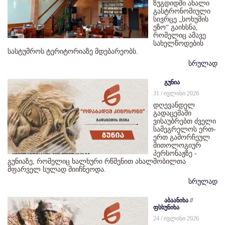
ზუგდიდში ახალი
გასტრონომიული
სივრცე „სოხუმის
ეზო“ გაიხსნა,
რომელიც ამავე
სახელწოდების
სასტუმროს ტერიტორიაზე მდებარეობს.
სრულად
გუნია
31 / ივლისი 2026
დღევანდელ
გადაცემაში
ვისაუბრებთ ძველი
სამეგრელოს ერთ-
ერთ გამორჩეულ
მითოლოგიურ
პერსონაჟზე -
გუნიაზე, რომელიც ხალხური რწმენით ახალშობილთა
მფარველ სულად მიიჩნეოდა.
სრულად
აბაანიხა //
ფსხუნიხა
24 / ივლისი 2026