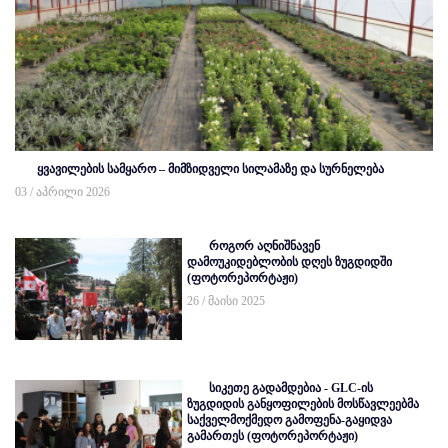
ყვავილების სამყარო – მიმზიდველი სილამაზე და სურნელება
03 / აპრილი 2026
როგორ აღნიშნავენ
დამოუკიდებლობის დღეს ზუგდიდში
(ფოტორეპორტაჟი)
26 / მაისი 2025
სიკეთე გადამდებია - GLC-ის
ზუგდიდის განყოფილების მოსწავლეებმა
საქველმოქმედო გამოფენა-გაყიდვა
გამართეს (ფოტორეპორტაჟი)