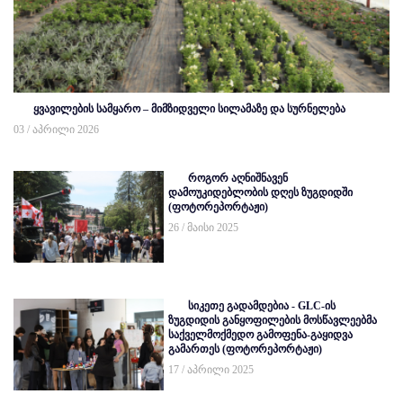
ყვავილების სამყარო – მიმზიდველი სილამაზე და სურნელება
03 / აპრილი 2026
როგორ აღნიშნავენ
დამოუკიდებლობის დღეს ზუგდიდში
(ფოტორეპორტაჟი)
26 / მაისი 2025
სიკეთე გადამდებია - GLC-ის
ზუგდიდის განყოფილების მოსწავლეებმა
საქველმოქმედო გამოფენა-გაყიდვა
გამართეს (ფოტორეპორტაჟი)
17 / აპრილი 2025