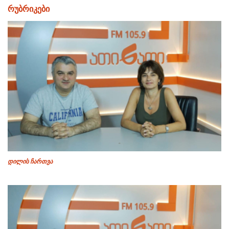
რუბრიკები
დილის ჩართვა