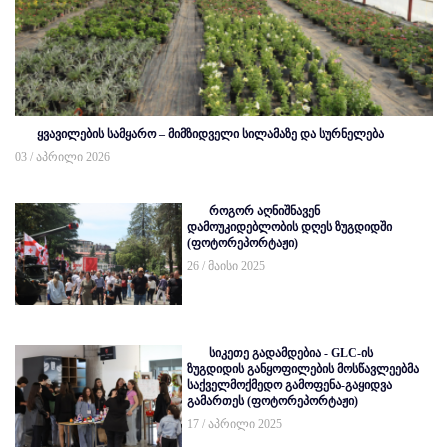
ყვავილების სამყარო – მიმზიდველი სილამაზე და სურნელება
03 / აპრილი 2026
როგორ აღნიშნავენ
დამოუკიდებლობის დღეს ზუგდიდში
(ფოტორეპორტაჟი)
26 / მაისი 2025
სიკეთე გადამდებია - GLC-ის
ზუგდიდის განყოფილების მოსწავლეებმა
საქველმოქმედო გამოფენა-გაყიდვა
გამართეს (ფოტორეპორტაჟი)
17 / აპრილი 2025