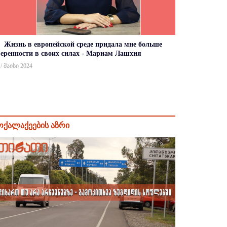
Жизнь в европейской среде придала мне больше
веренности в своих силах - Мариам Лашхия
 / მაისი 2024
ოქალაქეების აზრი