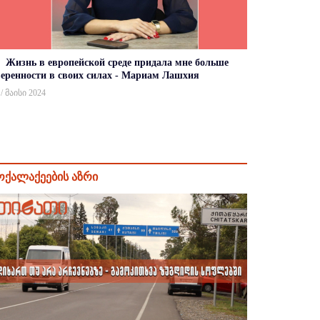
Жизнь в европейской среде придала мне больше
веренности в своих силах - Мариам Лашхия
 / მაისი 2024
ოქალაქეების აზრი