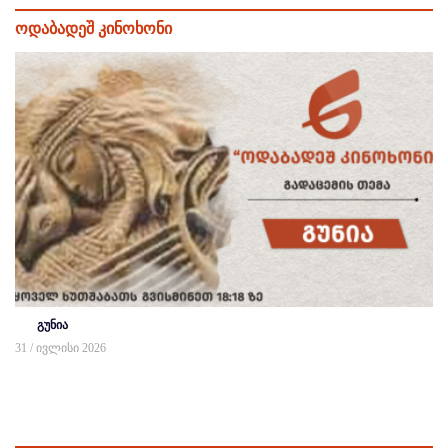
ოდაბადეშ კინოხონი
გუნია
31 / ივლისი 2026