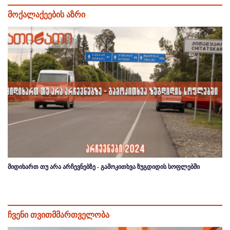
მოქალაქეების აზრი
მიდიხართ თუ არა არჩევნებზე - გამოკითხვა ზუგდიდის სოფლებში
ჩვენი თვითმმართველობა