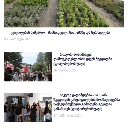
ყვავილების სამყარო – მიმზიდველი სილამაზე და სურნელება
03 / აპრილი 2026
როგორ აღნიშნავენ
დამოუკიდებლობის დღეს ზუგდიდში
(ფოტორეპორტაჟი)
26 / მაისი 2025
სიკეთე გადამდებია - GLC-ის
ზუგდიდის განყოფილების მოსწავლეებმა
საქველმოქმედო გამოფენა-გაყიდვა
გამართეს (ფოტორეპორტაჟი)
17 / აპრილი 2025