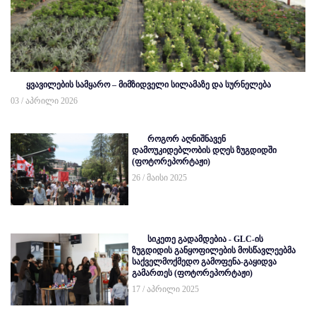
ყვავილების სამყარო – მიმზიდველი სილამაზე და სურნელება
03 / აპრილი 2026
როგორ აღნიშნავენ
დამოუკიდებლობის დღეს ზუგდიდში
(ფოტორეპორტაჟი)
26 / მაისი 2025
სიკეთე გადამდებია - GLC-ის
ზუგდიდის განყოფილების მოსწავლეებმა
საქველმოქმედო გამოფენა-გაყიდვა
გამართეს (ფოტორეპორტაჟი)
17 / აპრილი 2025