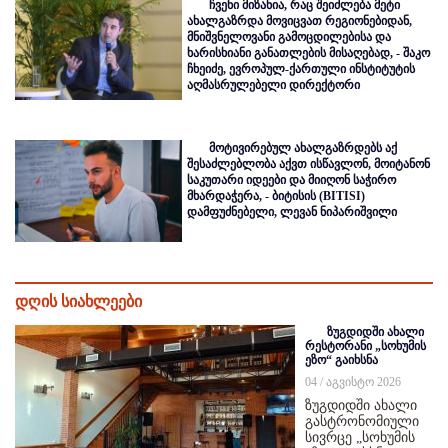
ჩვენი მიზანია, რაც შეიძლება მეტი
ახალგაზრდა მოვიცვათ რეგიონებიდან,
მნიშვნელოვანი გამოცდილებისა და
ხარისხიანი განათლების მისაღებად, - შაკო
ჩხეიძე, ევროპულ-ქართული ინსტიტუტის
აღმასრულებელი დირექტორი
მოტივირებულ ახალგაზრდებს აქ
შესაძლებლობა აქვთ ისწავლონ, მოიტანონ
საკუთარი იდეები და მიიღონ საჭირო
მხარდაჭერა, - ბიტისის (BITISI)
დამფუძნებელი, ლევან ნიპარიშვილი
დღის სიახლეები
ზუგდიდში ახალი
რესტორანი „სოხუმის
ეზო“ გაიხსნა
04 / აგვისტო 2026
ზუგდიდში ახალი
გასტრონომიული
სივრცე „სოხუმის