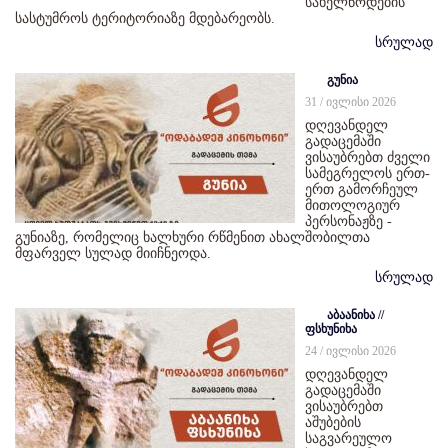
სახელწოდების
სასტუმროს ტერიტორიაზე მდებარეობს.
სრულად
გუნია
31 / ივლისი 2026
დღევანდელ
გადაცემაში
ვისაუბრებთ ძველი
სამეგრელოს ერთ-
ერთ გამორჩეულ
მითოლოგიურ
პერსონაჟზე -
გუნიაზე, რომელიც ხალხური რწმენით ახალშობილთა
მფარველ სულად მიიჩნეოდა.
სრულად
აბაანიხა //
ფსხუნიხა
24 / ივლისი 2026
დღევანდელ
გადაცემაში
ვისაუბრებთ
აშუბების
საგვარეულო