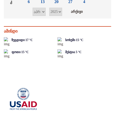
კ
6
13
20
27
4
ამინდი
ზუგდიდი
17
°C
სოხუმი
15
°C
ფოთი
15
°C
მესტია
5
°C