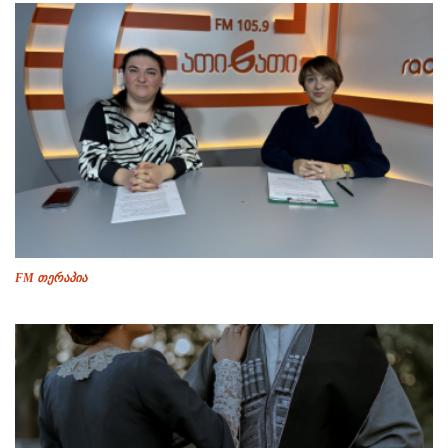
FM თერაპია