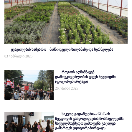
ყვავილების სამყარო – მიმზიდველი სილამაზე და სურნელება
03 / აპრილი 2026
როგორ აღნიშნავენ
დამოუკიდებლობის დღეს ზუგდიდში
(ფოტორეპორტაჟი)
26 / მაისი 2025
სიკეთე გადამდებია - GLC-ის
ზუგდიდის განყოფილების მოსწავლეებმა
საქველმოქმედო გამოფენა-გაყიდვა
გამართეს (ფოტორეპორტაჟი)