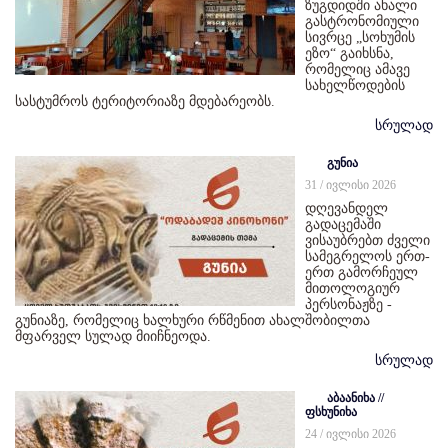
ზუგდიდში ახალი
გასტრონომიული
სივრცე „სოხუმის
ეზო“ გაიხსნა,
რომელიც ამავე
სახელწოდების
სასტუმროს ტერიტორიაზე მდებარეობს.
სრულად
გუნია
31 / ივლისი 2026
დღევანდელ
გადაცემაში
ვისაუბრებთ ძველი
სამეგრელოს ერთ-
ერთ გამორჩეულ
მითოლოგიურ
პერსონაჟზე -
გუნიაზე, რომელიც ხალხური რწმენით ახალშობილთა
მფარველ სულად მიიჩნეოდა.
სრულად
აბაანიხა //
ფსხუნიხა
24 / ივლისი 2026