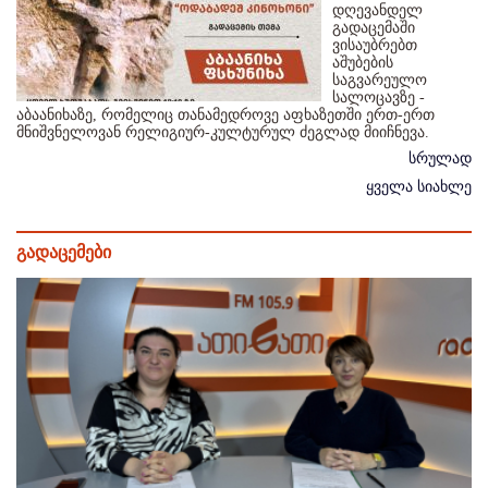
დღევანდელ
გადაცემაში
ვისაუბრებთ
აშუბების
საგვარეულო
სალოცავზე -
აბაანიხაზე, რომელიც თანამედროვე აფხაზეთში ერთ-ერთ
მნიშვნელოვან რელიგიურ-კულტურულ ძეგლად მიიჩნევა.
სრულად
ყველა სიახლე
გადაცემები