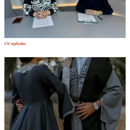
FM თერაპია