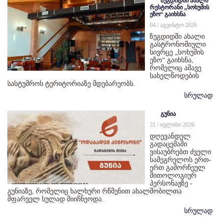
ზუგდიდში ახალი
რესტორანი „სოხუმის
ეზო“ გაიხსნა
04 / აგვისტო 2026
ზუგდიდში ახალი
გასტრონომიული
სივრცე „სოხუმის
ეზო“ გაიხსნა,
რომელიც ამავე
სახელწოდების
სასტუმროს ტერიტორიაზე მდებარეობს.
სრულად
გუნია
31 / ივლისი 2026
დღევანდელ
გადაცემაში
ვისაუბრებთ ძველი
სამეგრელოს ერთ-
ერთ გამორჩეულ
მითოლოგიურ
პერსონაჟზე -
გუნიაზე, რომელიც ხალხური რწმენით ახალშობილთა
მფარველ სულად მიიჩნეოდა.
სრულად