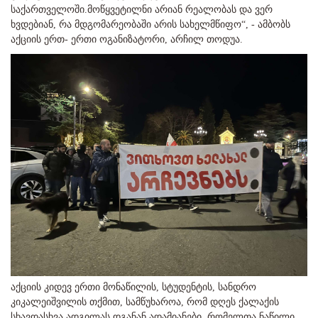
საქართველოში.მოწყვეტილნი არიან რეალობას და ვერ
ხვდებიან, რა მდგომარეობაში არის სახელმწიფო“, - ამბობს
აქციის ერთ- ერთი ოგანიზატორი, არჩილ თოდუა.
აქციის კიდევ ერთი მონაწილის, სტუდენტის, სანდრო
კიკალეიშვილის თქმით, სამწუხაროა, რომ დღეს ქალაქის
სხავდასხვა ადგილას დგანან ადამიანები, რომელთა ნაწილი,