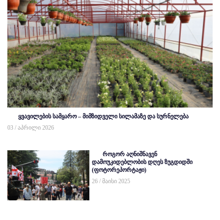
ყვავილების სამყარო – მიმზიდველი სილამაზე და სურნელება
03 / აპრილი 2026
როგორ აღნიშნავენ
დამოუკიდებლობის დღეს ზუგდიდში
(ფოტორეპორტაჟი)
26 / მაისი 2025