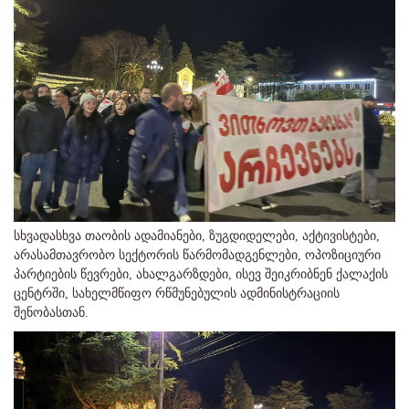
სხვადასხვა თაობის ადამიანები, ზუგდიდელები, აქტივისტები,
არასამთავრობო სექტორის წარმომადგენლები, ოპოზიციური
პარტიების წევრები, ახალგარზდები, ისევ შეიკრიბნენ ქალაქის
ცენტრში, სახელმწიფო რწმუნებულის ადმინისტრაციის
შენობასთან.