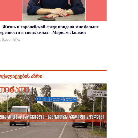
Жизнь в европейской среде придала мне больше
веренности в своих силах - Мариам Лашхия
 / მაისი 2024
ოქალაქეების აზრი