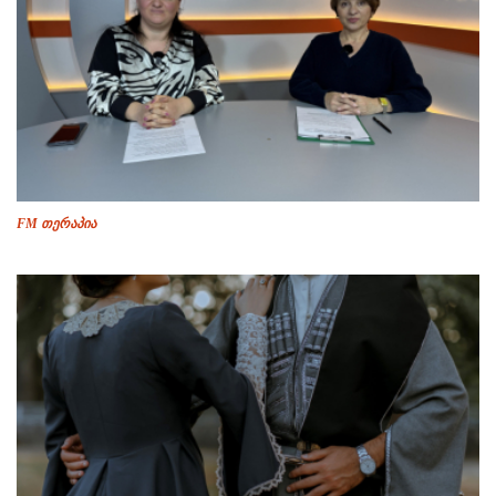
FM თერაპია