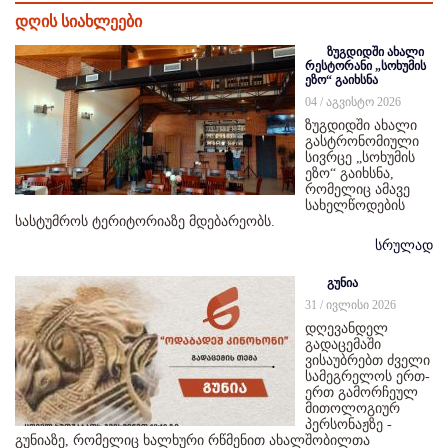
დღის სიახლეები
ზუგდიდში ახალი
რესტორანი „სოხუმის
ეზო“ გაიხსნა
04 / აგვისტო 2026
ზუგდიდში ახალი
გასტრონომიული
სივრცე „სოხუმის
ეზო“ გაიხსნა,
რომელიც ამავე
სახელწოდების
სასტუმროს ტერიტორიაზე მდებარეობს.
სრულად
გუნია
31 / ივლისი 2026
დღევანდელ
გადაცემაში
ვისაუბრებთ ძველი
სამეგრელოს ერთ-
ერთ გამორჩეულ
მითოლოგიურ
პერსონაჟზე -
გუნიაზე, რომელიც ხალხური რწმენით ახალშობილთა